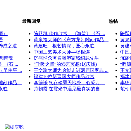
最新回复
热帖
师）
陈跃群 佳作欣赏：《海韵》《石 ...
陈跃
语
黄泉福大师的《东方龙》雕刻作品 ...
黄泉
之道 ...
黄建旺：根艺情深，匠心永驻
黄建
中国工艺美术大师—杨根连
中国
闽南魂
沉痛悼念著名雕塑家钱绍武先生
沉痛
石 ...
“呼吸之间”的漆艺冥想(赵庆峰)
“呼
伟平 ...
王文瑜大师为啥能走进两届国家非 ...
王文
福建10位新晋国大师作品欣赏
福建
作品 ...
李德谦|气存翰墨天地外，心凝万 ...
李德
永驻
范朝霞|在霞光中遇见最真实的自 ...
范朝