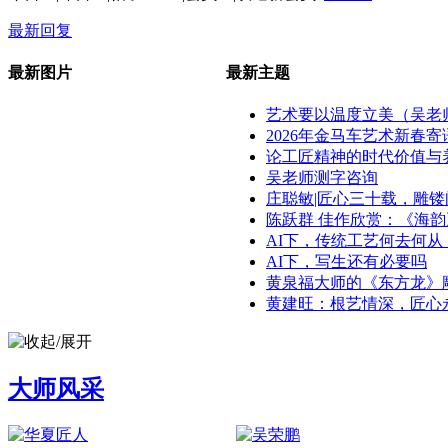
最新回复
最新图片
最新主题
艺术要以温度立美（吴老
2026年金马车艺术新春寄
论工匠精神的时代价值与养成
吴老师测字咨询
庄聪敏|匠心三十载，雕镂
陈跃群 佳作欣赏：《海韵》《
AI下，传统工艺何去何从（吴
AI下，写生还有必要吗
黄泉福大师的《东方龙》雕刻
黄建旺：根艺情深，匠心
大师风采