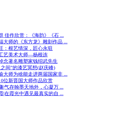
群 佳作欣赏：《海韵》《石 ...
福大师的《东方龙》雕刻作品 ...
旺：根艺情深，匠心永驻
工艺美术大师—杨根连
悼念著名雕塑家钱绍武先生
吸之间”的漆艺冥想(赵庆峰)
瑜大师为啥能走进两届国家非 ...
10位新晋国大师作品欣赏
谦|气存翰墨天地外，心凝万 ...
霞|在霞光中遇见最真实的自 ...