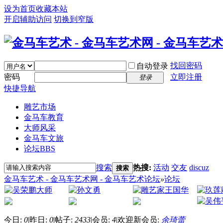
设为首页
收藏本站
开启辅助访问
切换到窄版
找回密码
自动登录
密码
立即注册
登录
快捷导航
雕艺市场
金马车教育
大师风采
金马车文旅
论坛
BBS
搜索
热搜:
活动
交友
discuz
搜索
金马车艺术 - 金马车艺术网 - 金马车艺术论坛
»
论坛
今日:
0
|
昨日:
0
|
帖子:
2433
|
会员:
4
|
欢迎新会员:
余琦蕾