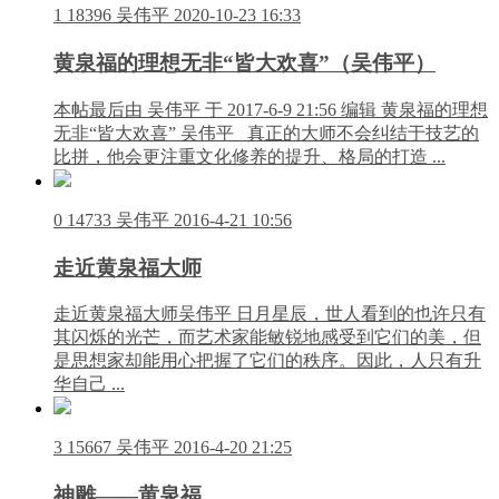
1
18396
吴伟平
2020-10-23 16:33
黄泉福的理想无非“皆大欢喜”（吴伟平）
本帖最后由 吴伟平 于 2017-6-9 21:56 编辑 黄泉福的理想
无非“皆大欢喜” 吴伟平 真正的大师不会纠结于技艺的
比拼，他会更注重文化修养的提升、格局的打造 ...
0
14733
吴伟平
2016-4-21 10:56
走近黄泉福大师
走近黄泉福大师吴伟平 日月星辰，世人看到的也许只有
其闪烁的光芒，而艺术家能敏锐地感受到它们的美，但
是思想家却能用心把握了它们的秩序。因此，人只有升
华自己 ...
3
15667
吴伟平
2016-4-20 21:25
神雕——黄泉福