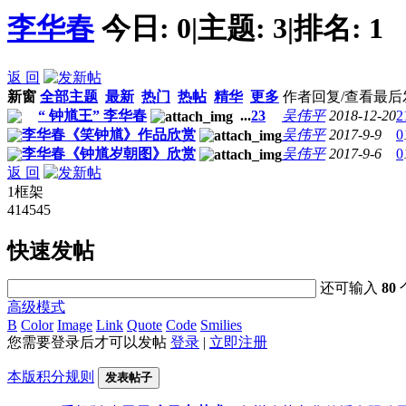
李华春
今日:
0
|
主题:
3
|
排名:
1
返 回
新窗
全部主题
最新
热门
热帖
精华
更多
作者
回复/查看
最后
“ 钟馗王” 李华春
...
2
3
吴伟平
2018-12-20
2
李华春《笑钟馗》作品欣赏
吴伟平
2017-9-9
0
李华春《钟馗岁朝图》欣赏
吴伟平
2017-9-6
0
返 回
1框架
414545
快速发帖
还可输入
80
高级模式
B
Color
Image
Link
Quote
Code
Smilies
您需要登录后才可以发帖
登录
|
立即注册
本版积分规则
发表帖子