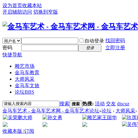
设为首页
收藏本站
开启辅助访问
切换到窄版
找回密码
自动登录
密码
立即注册
登录
快捷导航
雕艺市场
金马车教育
大师风采
金马车文旅
论坛
BBS
搜索
热搜:
活动
交友
discuz
搜索
金马车艺术 - 金马车艺术网 - 金马车艺术论坛
»
论坛
›
大师风采
›
收藏本版
|
订阅