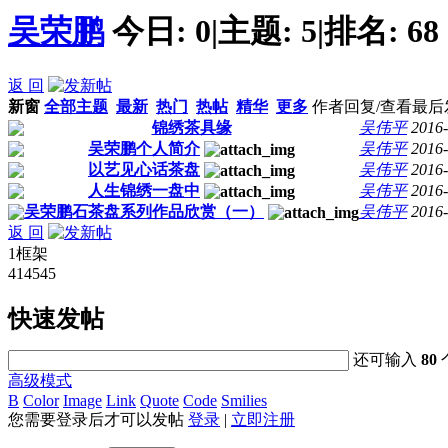
吴荣鹏
今日:
0
|
主题:
5
|
排名:
68
返 回
新窗
全部主题
最新
热门
热帖
精华
更多
作者
回复/查看
最后
锦绣茶具缘
吴伟平
2016-
吴荣鹏个人简介
吴伟平
2016-
以艺见心话茶盘
吴伟平
2016-
人生锦绣一盘中
吴伟平
2016-
吴荣鹏石茶盘系列作品欣赏（一）
吴伟平
2016-
返 回
1框架
414545
快速发帖
还可输入
80
高级模式
B
Color
Image
Link
Quote
Code
Smilies
您需要登录后才可以发帖
登录
|
立即注册