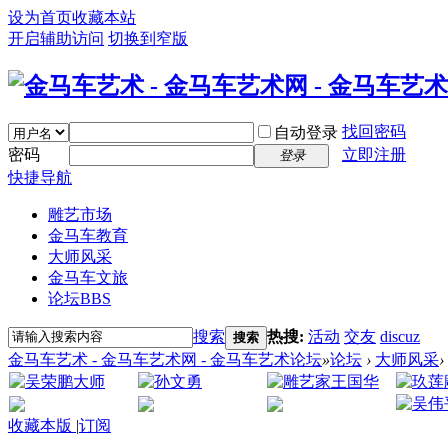
设为首页
收藏本站
开启辅助访问
切换到窄版
找回密码
自动登录
密码
立即注册
登录
快捷导航
雕艺市场
金马车教育
大师风采
金马车文旅
论坛
BBS
搜索
热搜:
活动
交友
discuz
搜索
金马车艺术 - 金马车艺术网 - 金马车艺术论坛
»
论坛
›
大师风采
›
收藏本版
|
订阅