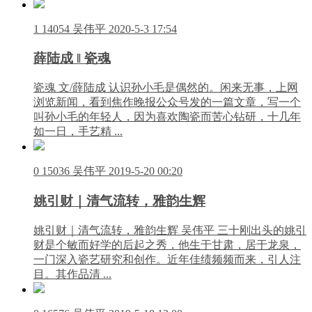
1
14054
吴伟平
2020-5-3 17:54
薛陆成 ‖ 瓷魂
瓷魂 文/薛陆成 认识孙小毛是偶然的。闲来无事，上网
浏览新闻，看到焦作晚报公众号发的一篇文章，写一个
叫孙小毛的年轻人，因为喜欢陶瓷而苦心钻研，十几年
如一日，手艺精 ...
0
15036
吴伟平
2019-5-20 00:20
姚引财｜清气流转，雅韵生辉
姚引财｜清气流转，雅韵生辉 吴伟平 三十刚出头的姚引
财是个敏而好学的后起之秀，他生于甘肃，居于龙泉，
一门深入瓷艺研究和创作。近年佳绩频频而来，引人注
目。其作品清 ...