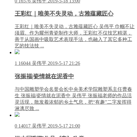
0
16576
吴伟平
2019-5-18 13:00
王彩红｜唯美不失灵动，古雅蕴藏匠心
王彩红｜唯美不失灵动，古雅蕴藏匠心 吴伟平 巾帼不让
须眉。作为耀州青瓷制作大师，王彩红不仅技艺精湛，
善于从国画中吸取艺术表现手法，也融入了其它多种工
艺的技法技 ...
1
16044
吴伟平
2019-5-17 21:26
张振福|瓷情就在泥香中
与中国雕塑学会名誉会长中央美术学院雕塑系主任曹春
生 张振福|瓷情就在泥香中 吴伟平 张振福老师的作品活
灵活现，散发着浓郁的乡土气息，把“有趣”二字发挥得
淋漓尽致 ...
0
14017
吴伟平
2019-5-17 21:00