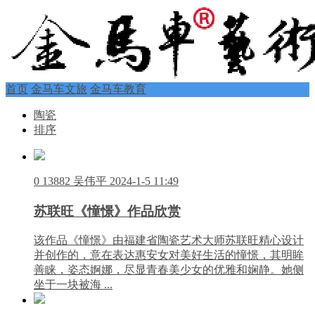
首页
金马车文旅
金马车教育
陶瓷
排序
0
13882
吴伟平
2024-1-5 11:49
苏联旺《憧憬》作品欣赏
该作品《憧憬》由福建省陶瓷艺术大师苏联旺精心设计
并创作的，意在表达惠安女对美好生活的憧憬，其明眸
善睐，姿态婀娜，尽显青春美少女的优雅和娴静。她侧
坐于一块被海 ...