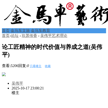
首页
金马车文旅
金马车教育
首页
›
论坛
›
玖莲传香
›
吴伟平艺术理论
论工匠精神的时代价值与养成之道(吴伟
平)
查看:
5206
回复:
0
只看楼主
收藏
吴伟平
2025-10-17 23:00:21
楼主