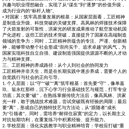
兴趣与职业理想融合，实现了从“谋生”到“逐梦”的价值升级，
成为行业内的“标杆人物”。
• 对国家：筑牢高质量发展的根基：从国家层面看，工匠精神
是制造业升级、科技突破的关键支撑。高凤林的焊接技术保障
了火箭发射的可靠性，洪家光的研发成果推动了航空发动机国
产化进程，这些工匠的技术突破，直接提升了国家在高端制造
领域的竞争力；同时，工匠精神所蕴含的专注、严谨、创新精
神，能够带动整个社会形成“崇尚实干、追求卓越”的风气，为
国家实现科技自立自强、建设制造强国提供源源不断的人才动
力与精神支撑。
三、工匠精神的养成路径：从个人到社会的协同发力
工匠精神并非天生，而是在长期实践中逐步养成，需要个人的
自觉践行与社会的正向引导。
个人层面：以“守”“破”“离”筑牢根基：首先要“守”，像单嘉
1.
玖、翁永红那样，沉下心学习行业基础技艺与规范，打牢专业
功底；其次要“破”，在熟练掌握传统方法后，像高凤林、洪家
光一样，敢于挑战技术难题，尝试突破既有经验的局限；最后
要“离”，形成自己的独特技艺与方法论，从“跟随者”成长
为“引领者”。同时，需培养“耐得住寂寞”的定力，以长期主义
对抗短期功利，在重复练习中积累经验、提升能力。
学校层面：强化实践教学与职业精神培育：学校应打破“重
2.