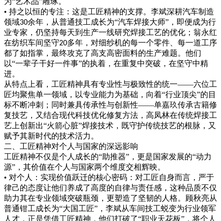
为“艺术品”雕琢。
• 持之以恒的专注：这是工匠精神的支撑。李斌深耕汽车制造
领域
余年，从普通技工成长为“汽车焊接大师”，即便成为行
30
业专家，仍坚持每天到生产一线研究焊接工艺的优化；翁永红
在纺织车间坚守
多年，对细纱机的每一个零件、每一道工序
20
都了如指掌，最终攻克了高支高密面料的生产难题。他们
以“一辈子干好一件事”的执着，在重复中突破，在坚守中精
进。
从特点上看，工匠精神具有专业性与极致性的统一
——六位工
匠均聚焦单一领域，以专业能力为基础，向着“行业顶尖”的目
标不断冲刺；同时兼具传承性与创新性——单嘉玖传承古籍修
复技艺，又结合现代科技优化修复方法，高凤林在传统焊接工
艺上创新出“火箭心脏”焊接技术，既守护传统技艺的根脉，又
赋予其新时代的技术活力。
二、工匠精神对个人与国家的深远影响
工匠精神不仅是个人成长的
“助推器”，更是国家发展的“动力
源”，其价值在个人与国家两个维度交相辉映。
• 对个人：实现价值跃迁的核心密码：对工匠自身而言，严于
律己的态度让他们养成了高度的自律与责任感，这种品质不仅
助力其在专业领域突破瓶颈，更塑造了坚韧的人格。顾秋亮从
普通钳工成长为“大国工匠”，李斌从车间技工蜕变为行业领军
人才，正是凭借工匠精神，他们打破了“职业天花板”，将个人