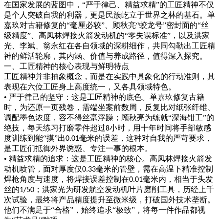
在国家发展的蓝图中，
“严于律己、精益求精”的工匠精神不仅
是个人突破自我的利器，更是民族屹立于世界之林的基石。单
嘉玖对古籍修复的“毫厘必较”、顾秋亮“蛟龙号”密封面的“丝
级精度”、高凤林焊接火箭发动机的“零失误标准”，以及洪家
光、李斌、翁永红在各自领域的深耕细作，共同勾勒出工匠精
神的鲜活轮廓，其内涵、价值与养成路径，值得深入探究。
一、工匠精神的核心表现与鲜明特点
工匠精神并非抽象概念，而是在实践中具象化的行动准则，其
表现在六位工匠身上高度统一，又各具领域特色。
• 严于律己的坚守：这是工匠精神的底色。单嘉玖修复古籍
时，为还原一页残卷，需端坐案前数周，反复比对纸张纤维、
调配墨色浓度，容不得丝毫浮躁；顾秋亮为练就“深海钳工”的
绝技，每天练习打磨零件超过
小时，用十年时间将手部敏感
8
度训练到能“摸”出
毫米的误差，这种对自我的严苛要求，
0.01
是工匠们抵御外界诱惑、专注一事的根本。
• 精益求精的追求：这是工匠精神的核心。高凤林焊接火箭发
动机喷管，面对厚度仅
毫米的管壁，需在高温下精准控制
0.33
焊枪角度与速度，将焊接误差控制在
毫米内，相当于头发
0.01
丝的
；洪家光为研发航空发动机叶片磨削工具，历经上千
1/50
次试验，最终将产品精度提升至微米级，打破国外技术垄断。
他们不满足于“合格”，始终追求“极致”，将每一件作品都视