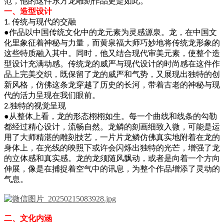
范，他的这件东方龙雕刻作品更是如此。
一、造型设计
传统与现代的交融
1.
●
作品以中国传统文化中的龙元素为灵感源泉。龙，在中国文
化里象征着神秘与力量，而黄泉福大师巧妙地将传统龙形象的
这些特质融入其中。同时，他又结合现代审美元素，使整个造
型设计充满动感。传统龙的威严与现代设计的时尚感在这件作
品上完美交织，既保留了龙的威严和气势，又展现出独特的创
新风格，仿佛这条龙穿越了历史的长河，带着古老的神秘与现
代的活力呈现在我们眼前。
独特的视觉呈现
2.
●
从整体上看，龙的形态栩栩如生。每一个曲线和线条的勾勒
都经过精心设计，流畅自然。龙鳞的刻画细致入微，可能是运
用了大师精湛的雕刻技艺，一片片龙鳞仿佛真实地附着在龙的
身体上，在光线的映照下或许会闪烁出独特的光芒，增强了龙
的立体感和真实感。龙的龙须随风飘动，或者是向着一个方向
伸展，像是在捕捉着空气中的讯息，为整个作品增添了灵动的
气息。
二、文化内涵