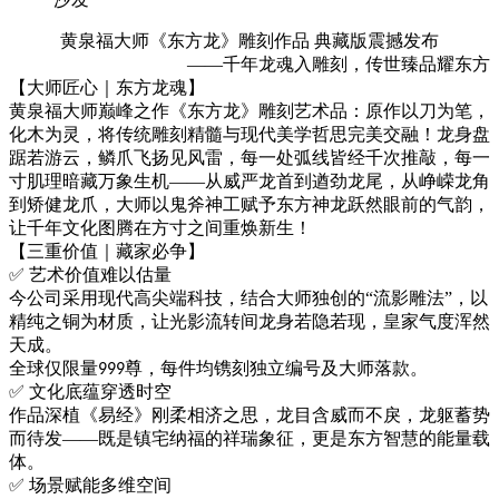
黄泉福大师《东方龙》雕刻作品
典藏版震撼发布
——千年龙魂入雕刻，传世臻品耀东方
【大师匠心｜东方龙魂】
黄泉福大师巅峰之作《东方龙》雕刻艺术品
：
原作
以刀为笔，
化木为灵，将传统雕刻精髓与现代美学哲思完美交融！龙身盘
踞若游云，鳞爪飞扬见风雷，每一处弧线皆经千次推敲，每一
寸肌理暗藏万象生机
——从威严龙首到遒劲龙尾，从峥嵘龙角
到矫健龙爪，大师以鬼斧神工赋予东方神龙跃然眼前的气韵，
让千年文化图腾在方寸之间重焕新生！
【三重价值｜藏家必争】
✅ 艺术价值
难以估量
今公司
采用
现代高尖端科技，结合大师
独创
的
“流影雕法”，
以
精纯之铜为材质，让
光影流转间龙身若隐若现，皇家气度浑然
天成。
全球仅限量
尊，每件均镌刻独立编号及大师落款。
99
9
✅ 文化底蕴穿透时空
作品深植《易经》刚柔相济之思，龙目含威而不戾，龙躯蓄势
而待发
——既是镇宅纳福的祥瑞象征，更是东方智慧的能量载
体。
✅ 场景赋能多维空间