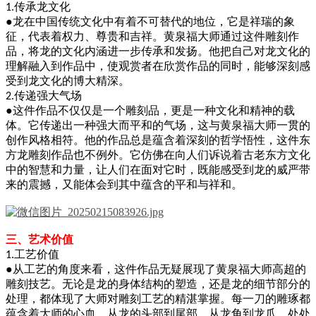
传承龙文化
1.
●
龙在中国传统文化中有着不可替代的地位，它是祥瑞的象
征，代表着权力、尊贵和吉祥。黄泉福大师通过这件雕刻作
品，将龙的文化内涵进一步传承和发扬。他把自己对龙文化的
理解融入到作品中，使观赏者在欣赏作品的同时，能够深刻感
受到龙文化的博大精深。
传递强大气场
2.
●
这件作品不仅仅是一个雕刻品，更是一种文化和精神的载
体。它传递出一种强大而平和的气场，这与黄泉福大师一贯的
创作风格相符。他的作品总是蕴含着深刻的哲学悟性，这件东
方龙雕刻作品也不例外。它仿佛在向人们诉说着古老东方文化
中的智慧和力量，让人们在面对它时，既能感受到龙的威严带
来的震撼，又能体会到其中蕴含的平和与祥和。
三、艺术价值
工艺价值
1.
●
从工艺的角度来看，这件作品无疑展现了黄泉福大师高超的
雕刻技艺。无论是龙的身体结构的塑造，还是龙的细节部分的
处理，都体现了大师对雕刻工艺的精湛掌握。每一刀的雕琢都
蕴含着大师的心血，从龙的头部到尾部，从龙角到龙爪，处处